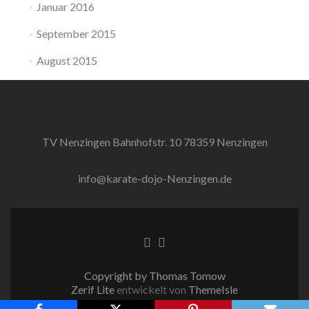
Januar 2016
September 2015
August 2015
TV Nenzingen Bahnhofstr. 10 78359 Nenzingen
info@karate-dojo-Nenzingen.de
Facebook-
Twitter-
Link
Link
Copyright by Thomas Tomow
Zerif Lite
entwickelt von
ThemeIsle